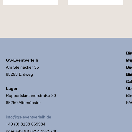
Li
Ge
Re
GS-Eventverleih
Mie
Ge
Im
Am Steinacker 36
Sh
Coc
Da
85253 Erdweg
Die
Ge
AG
An
Ca
Üb
Ge
Lager
un
Str
Ruppertskirchnerstraße 20
FA
85250 Altomünster
info@gs-eventverleih.de
+49 (0) 8138 669984
oder +49 (0) 8254 9975740