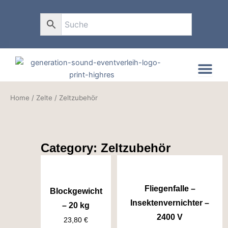
Zum
Inhalt
0
springen
Home
/
Zelte
/ Zeltzubehör
Category: Zeltzubehör
Fliegenfalle –
Blockgewicht
Insektenvernichter –
– 20 kg
2400 V
23,80
€