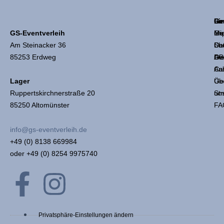
Li
Ge
Re
GS-Eventverleih
Mie
Ge
Im
Am Steinacker 36
Sh
Coc
Da
85253 Erdweg
Die
Ge
AG
An
Ca
Üb
Ge
Lager
un
Str
Ruppertskirchnerstraße 20
FA
85250 Altomünster
info@gs-eventverleih.de
+49 (0) 8138 669984
oder +49 (0) 8254 9975740
F
I
a
n
Privatsphäre-Einstellungen ändern