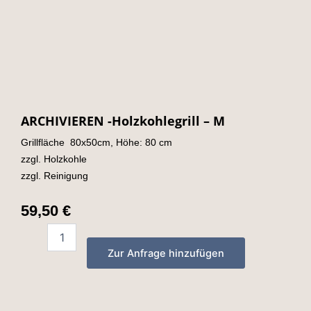
ARCHIVIEREN -Holzkohlegrill – M
Grillfläche 80x50cm, Höhe: 80 cm
zzgl. Holzkohle
zzgl. Reinigung
59,50
€
ARCHIVIEREN
-
Zur Anfrage hinzufügen
Holzkohlegrill
-
M
quantity