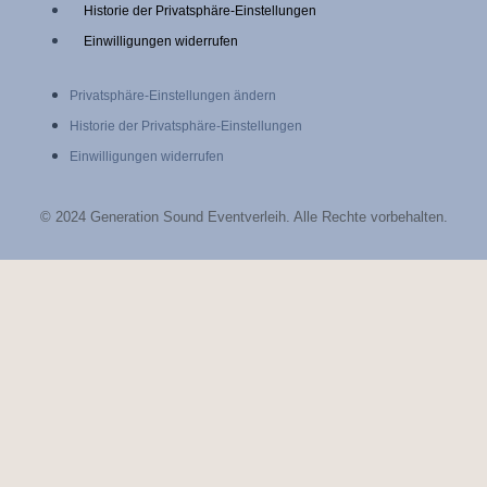
c
s
Historie der Privatsphäre-Einstellungen
Einwilligungen widerrufen
e
t
Privatsphäre-Einstellungen ändern
b
a
Historie der Privatsphäre-Einstellungen
Einwilligungen widerrufen
o
g
o
r
© 2024 Generation Sound Eventverleih. Alle Rechte vorbehalten.
k
a
-
m
f