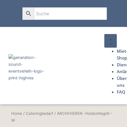
Zum
Inhalt
0
springen
Miet
Sho
Dien
Anlä
Über
uns
FAQ
Home
/
Cateringbedarf
/ ARCHIVIEREN -Holzkohlegrill –
M