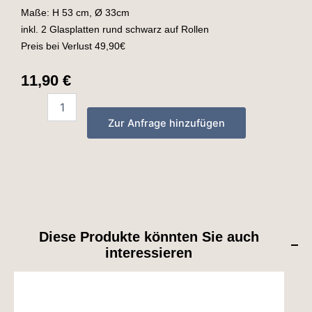
Maße: H 53 cm, Ø 33cm
inkl. 2 Glasplatten rund schwarz auf Rollen
Preis bei Verlust 49,90€
11,90
€
Beistelltisch
-
Zur Anfrage hinzufügen
Casino
-
Gatsby
20er
Jahre
-
Ø
33
Diese Produkte könnten Sie auch
cm
interessieren
-
gold
quantity