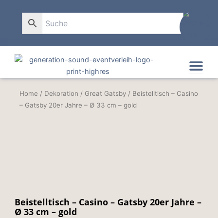
Zum
Inhalt
0
springen
Home
/
Dekoration
/
Great Gatsby
/ Beistelltisch – Casino
– Gatsby 20er Jahre – Ø 33 cm – gold
Beistelltisch – Casino – Gatsby 20er Jahre –
Ø 33 cm – gold