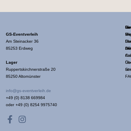
Li
Ge
Re
GS-Eventverleih
Mie
Ge
Im
Am Steinacker 36
Sh
Coc
Da
85253 Erdweg
Die
Ge
AG
An
Ca
Üb
Ge
Lager
un
Str
Ruppertskirchnerstraße 20
FA
85250 Altomünster
info@gs-eventverleih.de
+49 (0) 8138 669984
oder +49 (0) 8254 9975740
F
I
a
n