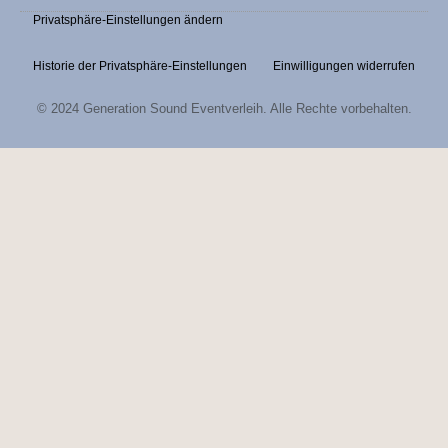
c
s
Privatsphäre-Einstellungen ändern
e
t
b
a
Historie der Privatsphäre-Einstellungen
Einwilligungen widerrufen
o
g
© 2024 Generation Sound Eventverleih. Alle Rechte vorbehalten.
o
r
k
a
-
m
f