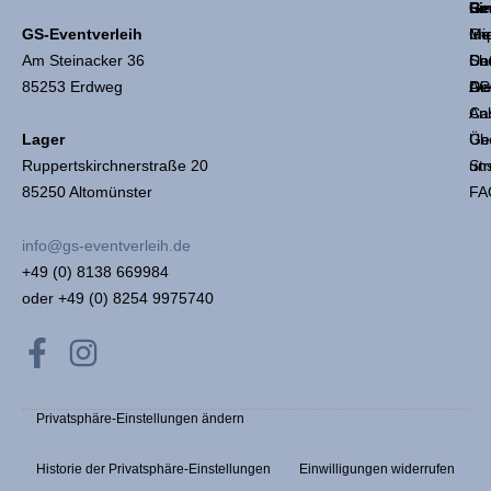
Li
Ge
Re
GS-Eventverleih
Mie
Ge
Im
Am Steinacker 36
Sh
Coc
Da
85253 Erdweg
Die
Ge
AG
An
Ca
Üb
Ge
Lager
un
Str
Ruppertskirchnerstraße 20
FA
85250 Altomünster
info@gs-eventverleih.de
+49 (0) 8138 669984
oder +49 (0) 8254 9975740
F
I
a
n
c
s
Privatsphäre-Einstellungen ändern
e
t
b
a
Historie der Privatsphäre-Einstellungen
Einwilligungen widerrufen