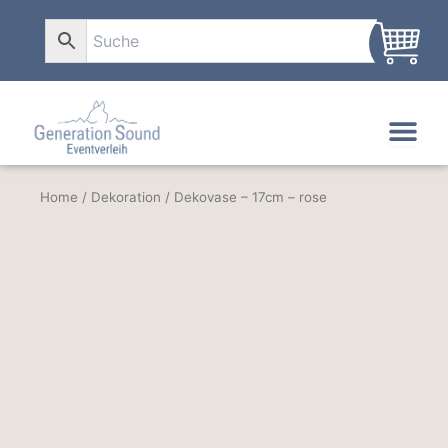
Zum
Inhalt
0
springen
Home
/
Dekoration
/ Dekovase – 17cm – rose