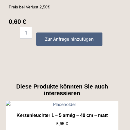
Preis bei Verlust 2,50€
0,60
€
Dekovase
-
Zur Anfrage hinzufügen
17cm
-
rose
quantity
Diese Produkte könnten Sie auch
interessieren
Kerzenleuchter 1 – 5 armig – 40 cm – matt
5,95
€