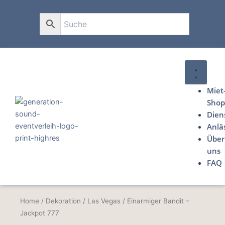
Zum
Inhalt
0
springen
Miet
Sho
Dien
Anlä
Über
uns
FAQ
Home
/
Dekoration
/
Las Vegas
/ Einarmiger Bandit –
Jackpot 777