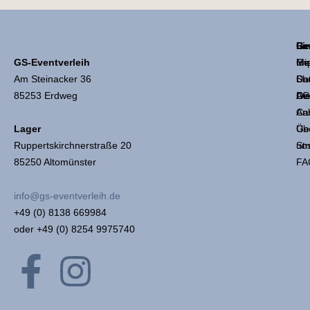
Li
Ge
Re
GS-Eventverleih
Mie
Ge
Im
Am Steinacker 36
Sh
Coc
Da
85253 Erdweg
Die
Ge
AG
An
Ca
Üb
Ge
Lager
un
Str
Ruppertskirchnerstraße 20
FA
85250 Altomünster
info@gs-eventverleih.de
+49 (0) 8138 669984
oder +49 (0) 8254 9975740
F
I
a
n