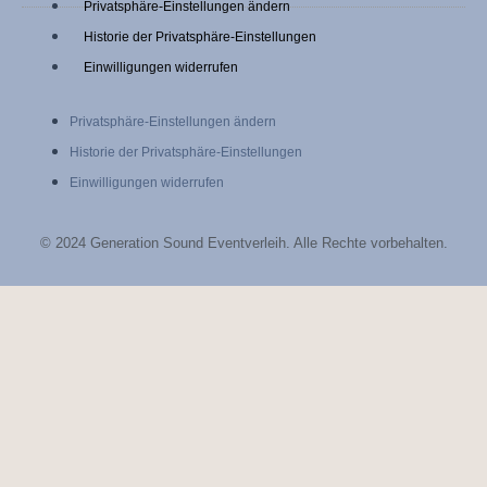
Privatsphäre-Einstellungen ändern
c
s
Historie der Privatsphäre-Einstellungen
Einwilligungen widerrufen
e
t
Privatsphäre-Einstellungen ändern
b
a
Historie der Privatsphäre-Einstellungen
Einwilligungen widerrufen
o
g
o
r
© 2024 Generation Sound Eventverleih. Alle Rechte vorbehalten.
k
a
-
m
f