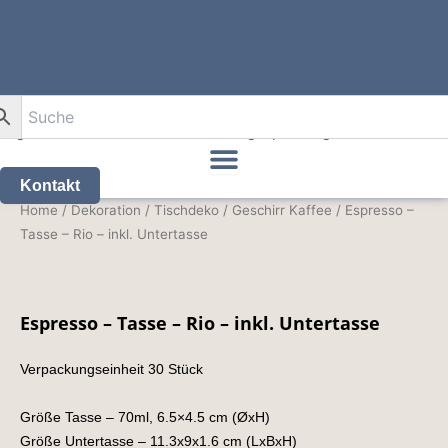
Zum
Inhalt
0
springen
Kontakt
Espresso
Home
/
Dekoration
/
Tischdeko
/
Geschirr Kaffee
/ Espresso –
-
Tasse – Rio – inkl. Untertasse
Tasse
-
Rio
-
Espresso – Tasse – Rio – inkl. Untertasse
inkl.
Untertasse
quantity
Verpackungseinheit 30 Stück
Größe Tasse – 70ml, 6.5×4.5 cm (ØxH)
Größe Untertasse – 11.3x9x1.6 cm (LxBxH)