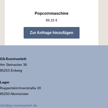
Popcornmaschine
89,25
€
Zur Anfrage hinzufügen
GS-Eventverleih
Am Steinacker 36
85253 Erdweg
Lager
Ruppertskirchnerstraße 20
85250 Altomünster
info@gs-eventverleih.de