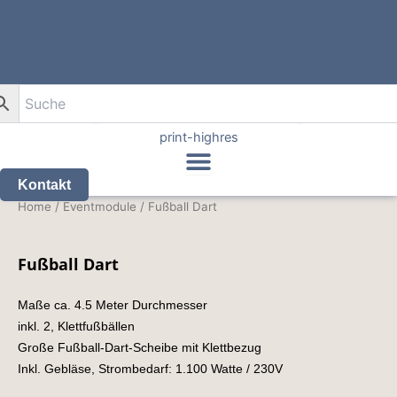
Zum
Inhalt
0
springen
Kontakt
Fußball
Home
/
Eventmodule
/ Fußball Dart
Dart
quantity
Fußball Dart
Maße ca. 4.5 Meter Durchmesser
inkl. 2, Klettfußbällen
Große Fußball-Dart-Scheibe mit Klettbezug
Inkl. Gebläse, Strombedarf: 1.100 Watte / 230V