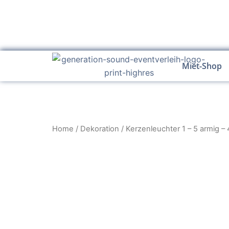
Zum
Inhalt
springen
Miet-Shop
Home
/
Dekoration
/ Kerzenleuchter 1 – 5 armig –