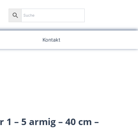
0
Kontakt
 1 – 5 armig – 40 cm –