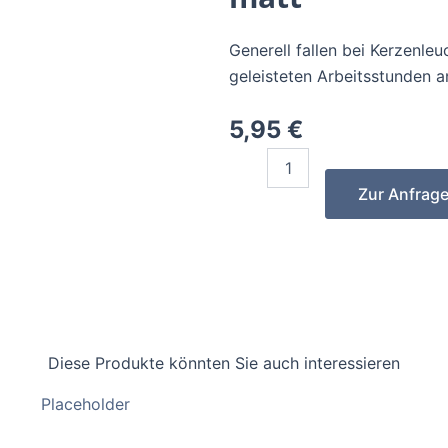
Generell fallen bei Kerzenle
geleisteten Arbeitsstunden a
5,95
€
Kerzenleuchter
1
Zur Anfrag
-
5
armig
-
40
cm
-
matt
quantity
Diese Produkte könnten Sie auch interessieren