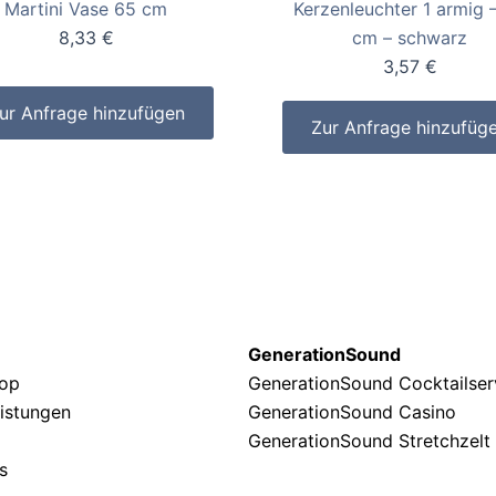
Martini Vase 65 cm
Kerzenleuchter 1 armig 
8,33
€
cm – schwarz
3,57
€
ur Anfrage hinzufügen
Zur Anfrage hinzufüg
GenerationSound
hop
GenerationSound Cocktailse
eistungen
GenerationSound Casino
GenerationSound Stretchzelt
s