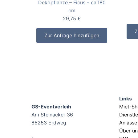
Dekopflanze – Ficus – ca.180
cm
29,75
€
Z
Zur Anfrage hinzufügen
Links
GS-Eventverleih
Miet-S
Am Steinacker 36
Dienstl
85253 Erdweg
Anlässe
Über un