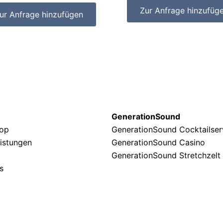
Zur Anfrage hinzufüg
ur Anfrage hinzufügen
GenerationSound
hop
GenerationSound Cocktailse
eistungen
GenerationSound Casino
GenerationSound Stretchzelt
s