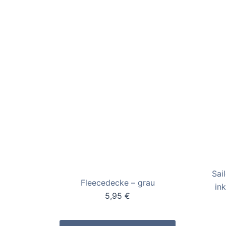
Sai
Fleecedecke – grau
in
5,95
€