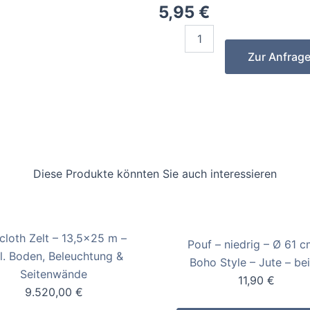
5,95
€
Kunstfell
quantity
Zur Anfrag
Diese Produkte könnten Sie auch interessieren
lcloth Zelt – 13,5×25 m –
Pouf – niedrig – Ø 61 c
kl. Boden, Beleuchtung &
Boho Style – Jute – be
Seitenwände
11,90
€
9.520,00
€