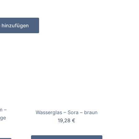
e hinzufügen
m –
Wasserglas – Sora – braun
ige
19,28
€