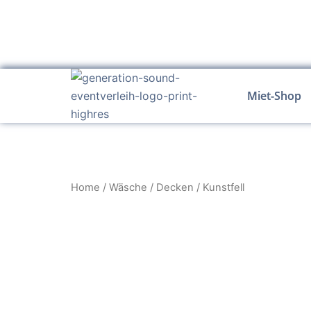
Zum
Inhalt
springen
Miet-Shop
Home
/
Wäsche
/
Decken
/ Kunstfell