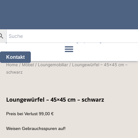
Zum
Inhalt
0
springen
Kontakt
Loungewürfel
Home
/
Möbel
/
Loungemobiliar
/ Loungewürfel – 45×45 cm –
-
schwarz
45x45
cm
-
schwarz
Loungewürfel – 45×45 cm – schwarz
quantity
Preis bei Verlust 99,00 €
Weisen Gebrauchsspuren auf!