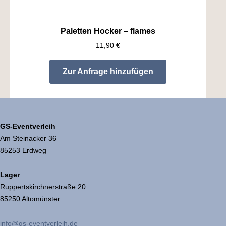
Paletten Hocker – flames
11,90
€
Zur Anfrage hinzufügen
GS-Eventverleih
Am Steinacker 36
85253 Erdweg
Lager
Ruppertskirchnerstraße 20
85250 Altomünster
info@gs-eventverleih.de