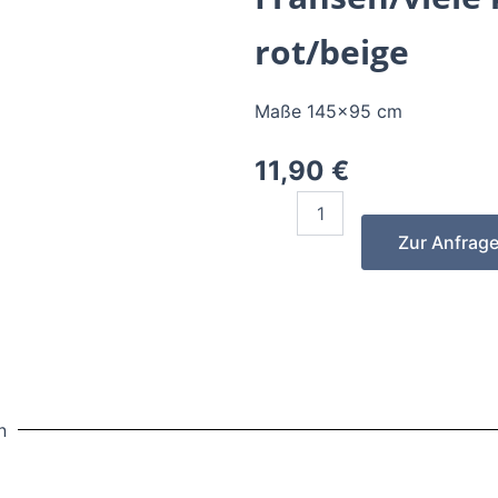
rot/beige
Maße 145×95 cm
11,90
€
Orientalischer
Teppich
Zur Anfrag
-
mit
Fransen/viele
kleine
Details
-
rot/beige
quantity
n