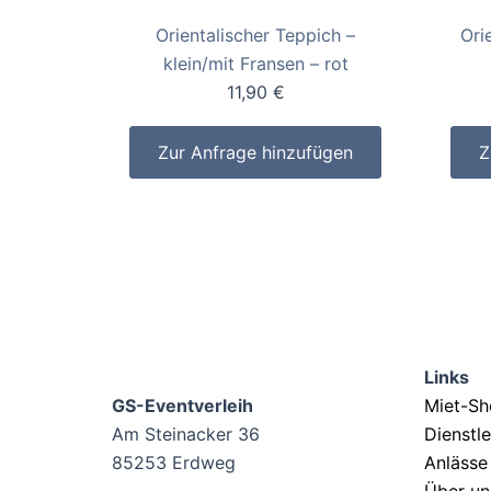
Orientalischer Teppich –
Ori
klein/mit Fransen – rot
11,90
€
Zur Anfrage hinzufügen
Z
Links
GS-Eventverleih
Miet-S
Am Steinacker 36
Dienstl
85253 Erdweg
Anlässe