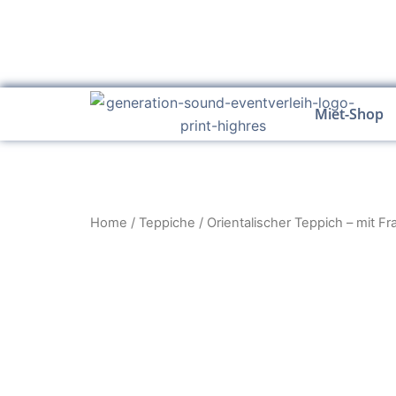
Zum
Inhalt
springen
Miet-Shop
Home
/
Teppiche
/ Orientalischer Teppich – mit Fr