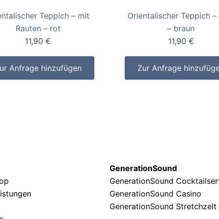
entalischer Teppich – mit
Orientalischer Teppich –
Rauten – rot
– braun
11,90
€
11,90
€
ur Anfrage hinzufügen
Zur Anfrage hinzufüg
GenerationSound
hop
GenerationSound Cocktailse
eistungen
GenerationSound Casino
GenerationSound Stretchzelt