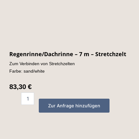
Regenrinne/Dachrinne – 7 m – Stretchzelt
Zum Verbinden von Stretchzelten
Farbe: sand/white
83,30
€
Regenrinne/Dachrinne
-
Zur Anfrage hinzufügen
7
m
-
Stretchzelt
quantity