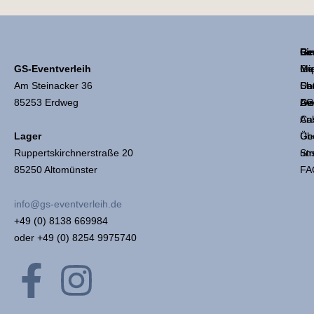
Li
Ge
Re
GS-Eventverleih
Mie
Ge
Im
Am Steinacker 36
Sh
Coc
Da
85253 Erdweg
Die
Ge
AG
An
Ca
Üb
Ge
Lager
un
Str
Ruppertskirchnerstraße 20
FA
85250 Altomünster
info@gs-eventverleih.de
+49 (0) 8138 669984
oder +49 (0) 8254 9975740
F
I