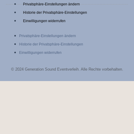
a
n
Privatsphäre-Einstellungen ändern
c
s
Historie der Privatsphäre-Einstellungen
Einwilligungen widerrufen
e
t
Privatsphäre-Einstellungen ändern
b
a
Historie der Privatsphäre-Einstellungen
Einwilligungen widerrufen
o
g
o
r
© 2024 Generation Sound Eventverleih. Alle Rechte vorbehalten.
k
a
-
m
f