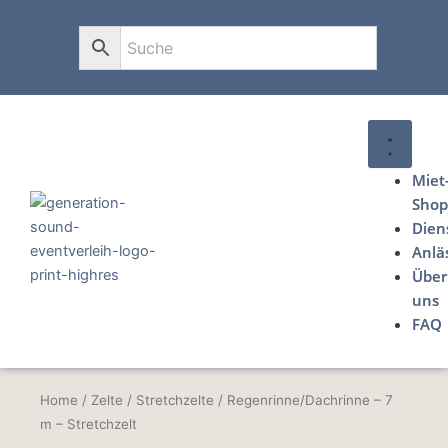
Zum
Inhalt
0
springen
Miet
Sho
Dien
Anlä
Über
uns
FAQ
Home
/
Zelte
/
Stretchzelte
/ Regenrinne/Dachrinne – 7
m – Stretchzelt