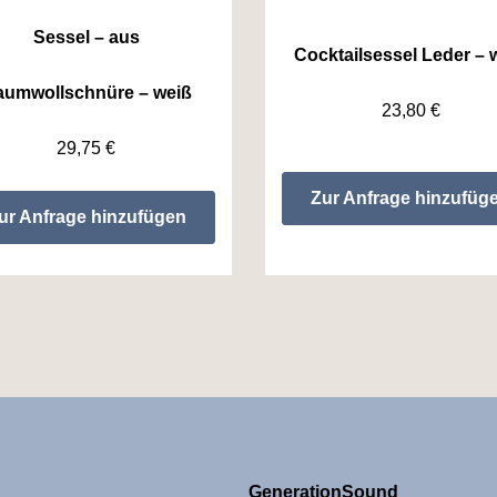
Sessel – aus
Cocktailsessel Leder – 
aumwollschnüre – weiß
23,80
€
29,75
€
Zur Anfrage hinzufüg
ur Anfrage hinzufügen
GenerationSound