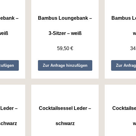
ebank –
Bambus Loungebank –
Bambus Lo
weiß
3-Sitzer – weiß
w
59,50
€
34
zufügen
Zur Anfrage hinzufügen
Zur Anfra
 Leder –
Cocktailsessel Leder –
Cocktails
schwarz
schwarz
w