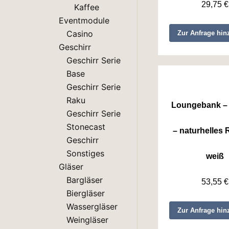
29,75
€
Kaffee
Eventmodule
Casino
Zur Anfrage hin
Geschirr
Geschirr Serie
Base
Geschirr Serie
Raku
Loungebank – 
Geschirr Serie
Stonecast
– naturhelles 
Geschirr
Sonstiges
weiß
Gläser
Bargläser
53,55
€
Biergläser
Wassergläser
Zur Anfrage hin
Weingläser