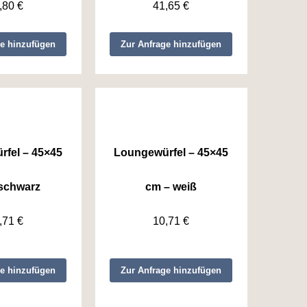
,80
€
41,65
€
ge hinzufügen
Zur Anfrage hinzufügen
fel – 45×45
Loungewürfel – 45×45
schwarz
cm – weiß
,71
€
10,71
€
ge hinzufügen
Zur Anfrage hinzufügen