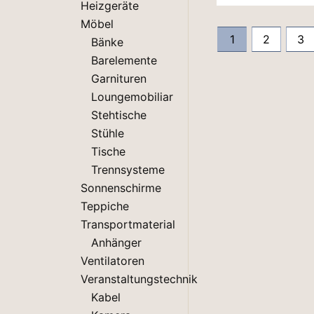
Heizgeräte
Möbel
1
2
3
Bänke
Barelemente
Garnituren
Loungemobiliar
Stehtische
Stühle
Tische
Trennsysteme
Sonnenschirme
Teppiche
Transportmaterial
Anhänger
Ventilatoren
Veranstaltungstechnik
Kabel