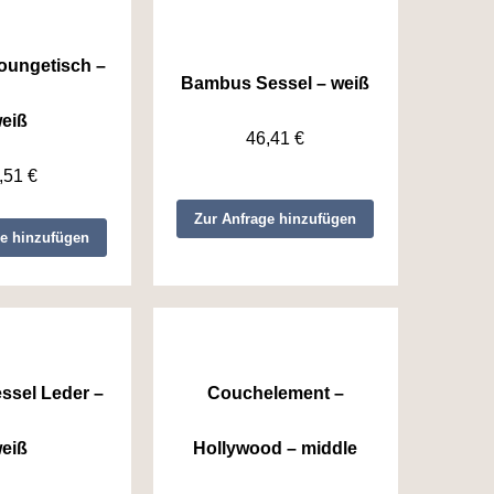
ungetisch –
Bambus Sessel – weiß
eiß
46,41
€
,51
€
Zur Anfrage hinzufügen
ge hinzufügen
essel Leder –
Couchelement –
eiß
Hollywood – middle