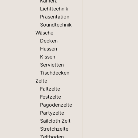
Kamera
Lichttechnik
Präsentation
Soundtechnik
Wäsche
Decken
Hussen
Kissen
Servietten
Tischdecken
Zelte
Faltzelte
Festzelte
Pagodenzelte
Partyzelte
Sailcloth Zelt
Stretchzelte
Zeltboden